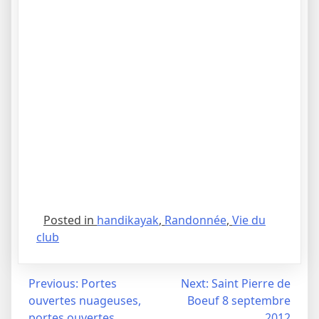
Posted in
handikayak
,
Randonnée
,
Vie du
club
Navigation
Previous:
Portes
Next:
Saint Pierre de
ouvertes nuageuses,
Boeuf 8 septembre
de
portes ouvertes
2012