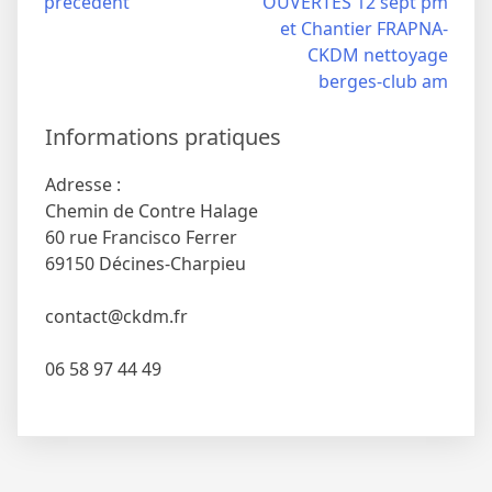
précédent
OUVERTES 12 sept pm
de
et Chantier FRAPNA-
l’article
CKDM nettoyage
berges-club am
Informations pratiques
Adresse :
Chemin de Contre Halage
60 rue Francisco Ferrer
69150 Décines-Charpieu
contact@ckdm.fr
06 58 97 44 49