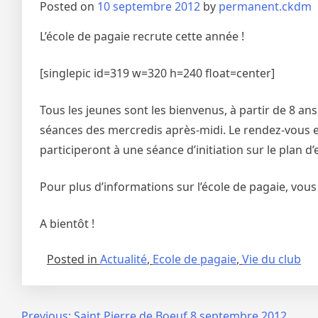
Posted on
10 septembre 2012
by
permanent.ckdm
L’école de pagaie recrute cette année !
[singlepic id=319 w=320 h=240 float=center]
Tous les jeunes sont les bienvenus, à partir de 8 an
séances des mercredis après-midi. Le rendez-vous 
participeront à une séance d’initiation sur le plan d’
Pour plus d’informations sur l’école de pagaie, vou
A bientôt !
Posted in
Actualité
,
Ecole de pagaie
,
Vie du club
Previous:
Saint Pierre de Boeuf 8 septembre 2012