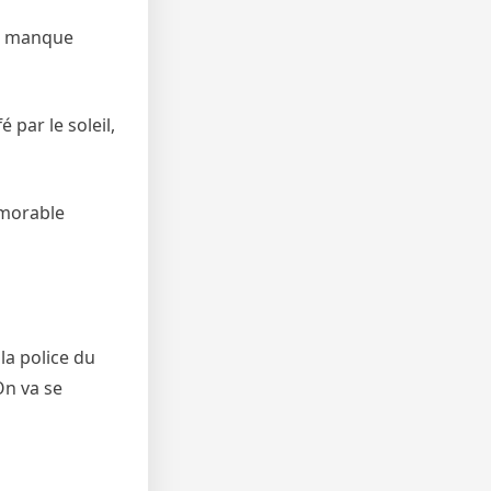
 le manque
 par le soleil,
émorable
 la police du
On va se