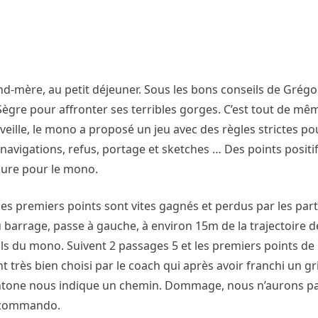
-mère, au petit déjeuner. Sous les bons conseils de Grégory
ègre pour affronter ses terribles gorges. C’est tout de mê
ille, le mono a proposé un jeu avec des règles strictes pou
navigations, refus, portage et sketches … Des points positif
esure pour le mono.
es premiers points sont vites gagnés et perdus par les part
u barrage, passe à gauche, à environ 15m de la trajectoire 
eils du mono. Suivent 2 passages 5 et les premiers points de
ès bien choisi par le coach qui après avoir franchi un gri
tone nous indique un chemin. Dommage, nous n’aurons pas
de commando.