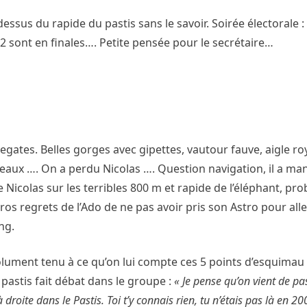
dessus du rapide du pastis sans le savoir. Soirée électorale :
 2 sont en finales…. Petite pensée pour le secrétaire…
legates. Belles gorges avec gipettes, vautour fauve, aigle r
eaux …. On a perdu Nicolas …. Question navigation, il a ma
 Nicolas sur les terribles 800 m et rapide de l’éléphant, p
s regrets de l’Ado de ne pas avoir pris son Astro pour alle
ng.
solument tenu à ce qu’on lui compte ces 5 points d’esquimau 
u pastis fait débat dans le groupe :
« Je pense qu’on vient de pas
droite dans le Pastis. Toi t’y connais rien, tu n’étais pas là en 20