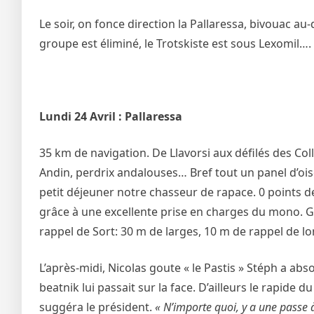
Le soir, on fonce direction la Pallaressa, bivouac au-
groupe est éliminé, le Trotskiste est sous Lexomil….
Lundi 24 Avril : Pallaressa
35 km de navigation. De Llavorsi aux défilés des Col
Andin, perdrix andalouses… Bref tout un panel d’ois
petit déjeuner notre chasseur de rapace. 0 points de
grâce à une excellente prise en charges du mono. Gro
rappel de Sort: 30 m de larges, 10 m de rappel de lo
L’après-midi, Nicolas goute « le Pastis » Stéph a ab
beatnik lui passait sur la face. D’ailleurs le rapide d
suggéra le président.
« N’importe quoi, y a une passe à 