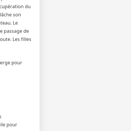
écupération du
elâche son
ateau. Le
le passage de
oute. Les filles
uberge pour
s
ile pour