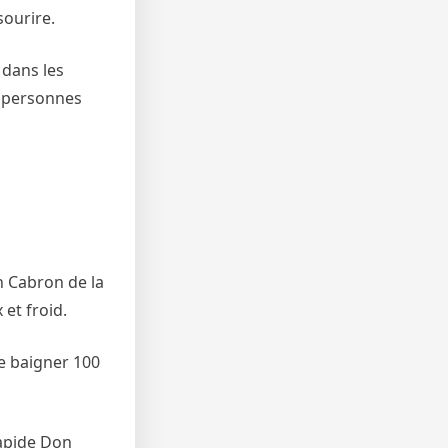
sourire.
 dans les
s personnes
 Cabron de la
et froid.
e baigner 100
rapide Don