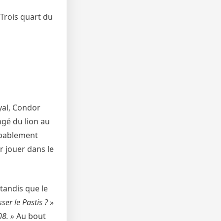
 Trois quart du
oyal, Condor
ngé du lion au
robablement
r jouer dans le
tandis que le
ser le Pastis ?
»
08. »
Au bout