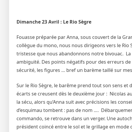
Dimanche 23 Avril : Le Rio Sègre
Fouasse préparée par Anna, sous couvert de la Grand
collègue du mono, nous nous dirigeons vers le Rio S
tristesse que nous abandonnons notre bivouac. La ve
ambiguïté. Des points négatifs pour des erreurs de 
sécurité, les figures … bref un barème taillé sur m
Sur le Rio Sègre, le barême prend tout son sens et d
écarts se creusent dès le deuxième jour : Nicolas a
la sécu, alors qu’Anna suit avec précisions les cons
d’esquimau tombent : pas de nom …. Débarquement tr
commando, se retrouve dans un verger. Une autoch
président coincé entre le sol et le grillage en mo