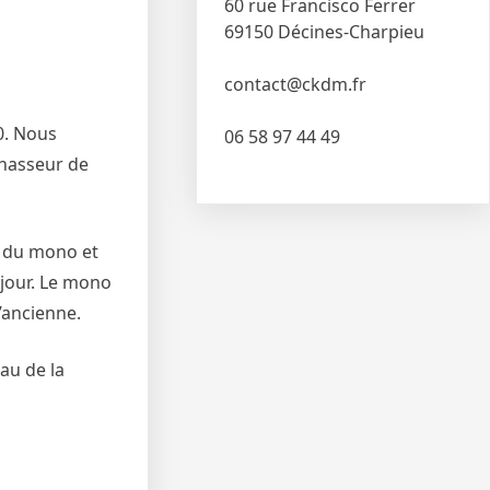
60 rue Francisco Ferrer
69150 Décines-Charpieu
contact@ckdm.fr
0. Nous
06 58 97 44 49
Chasseur de
 du mono et
 jour. Le mono
l’ancienne.
au de la