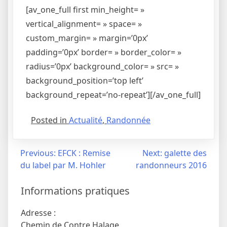
[av_one_full first min_height= »
vertical_alignment= » space= »
custom_margin= » margin=’0px’
padding=’0px’ border= » border_color= »
radius=’0px’ background_color= » src= »
background_position=’top left’
background_repeat=’no-repeat’][/av_one_full]
Posted in
Actualité
,
Randonnée
Navigation
Previous:
EFCK : Remise
Next:
galette des
du label par M. Hohler
randonneurs 2016
de
l’article
Informations pratiques
Adresse :
Chemin de Contre Halage