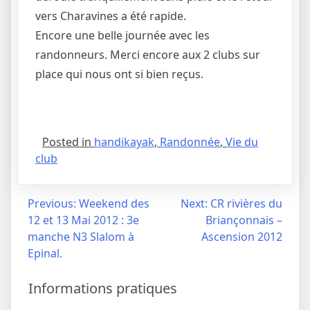
vers Charavines a été rapide.
Encore une belle journée avec les
randonneurs. Merci encore aux 2 clubs sur
place qui nous ont si bien reçus.
Posted in
handikayak
,
Randonnée
,
Vie du
club
Navigation
Previous:
Weekend des
Next:
CR rivières du
12 et 13 Mai 2012 : 3e
Briançonnais –
de
manche N3 Slalom à
Ascension 2012
l’article
Epinal.
Informations pratiques