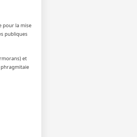
e pour la mise
tes publiques
ormorans) et
a phragmitaie