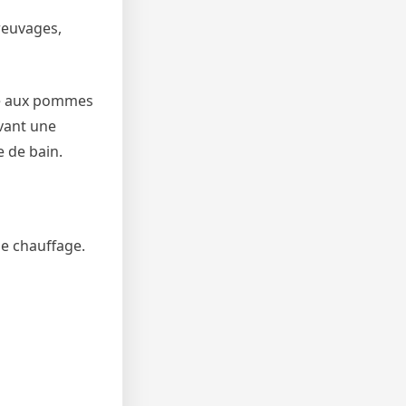
breuvages,
rte aux pommes
avant une
e de bain.
le chauffage.