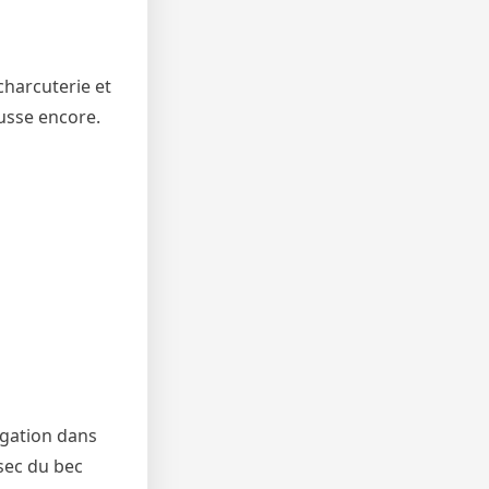
charcuterie et
ousse encore.
igation dans
 sec du bec