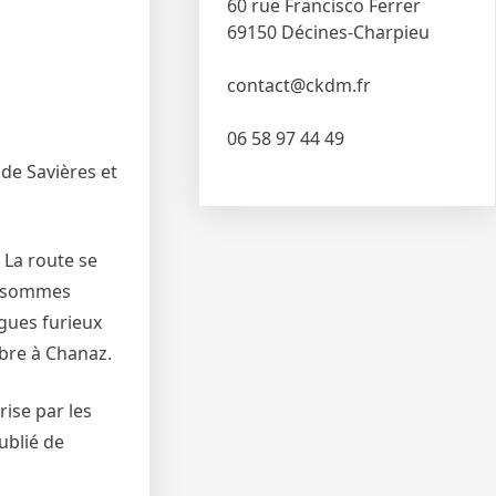
60 rue Francisco Ferrer
69150 Décines-Charpieu
contact@ckdm.fr
06 58 97 44 49
 de Savières et
 La route se
s sommes
gues furieux
bre à Chanaz.
rise par les
ublié de