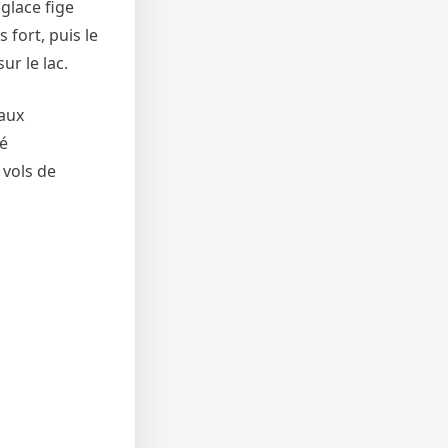
 glace fige
 fort, puis le
ur le lac.
eaux
té
 vols de