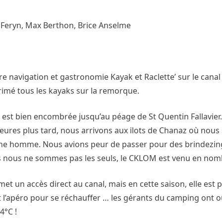
ck Feryn, Max Berthon, Brice Anselme
re navigation et gastronomie Kayak et Raclette’ sur le canal
rrimé tous les kayaks sur la remorque.
est bien encombrée jusqu’au péage de St Quentin Fallavier.
ures plus tard, nous arrivons aux ilots de Chanaz où nou
eune homme. Nous avions peur de passer pour des brindezin
s nous ne sommes pas les seuls, le CKLOM est venu en nom
et un accès direct au canal, mais en cette saison, elle est p
t l’apéro pour se réchauffer … les gérants du camping ont o
4°C !