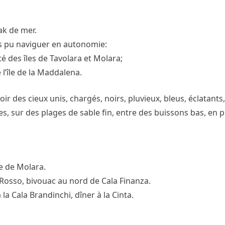
ak de mer.
ns pu naviguer en autonomie:
té des îles de Tavolara et Molara;
 l’île de la Maddalena.
ir des cieux unis, chargés, noirs, pluvieux, bleus, éclatant
ur des plages de sable fin, entre des buissons bas, en pl
le de Molara.
o Rosso, bivouac au nord de Cala Finanza.
la Cala Brandinchi, dîner à la Cinta.