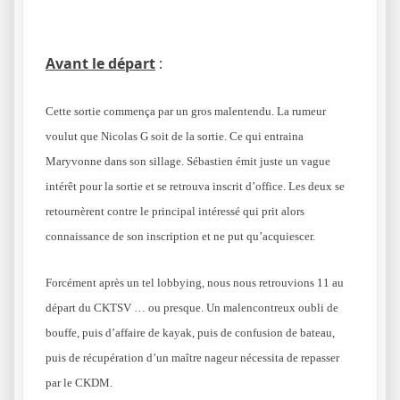
Avant le départ
:
Cette sortie commença par un gros malentendu.
La rumeur
voulut que Nicolas G soit de la sortie. Ce qui entraina
Maryvonne dans son sillage. Sébastien émit juste un vague
intérêt pour la sortie et se retrouva inscrit d’office. Les deux se
retournèrent contre le principal intéressé qui prit alors
connaissance de son inscription et ne put qu’acquiescer.
Forcément après un tel lobbying, nous nous retrouvions 11 au
départ du CKTSV … ou presque. Un malencontreux oubli de
bouffe, puis d’affaire de kayak, puis de confusion de bateau,
puis de récupération d’un maître nageur nécessita de repasser
par le CKDM.