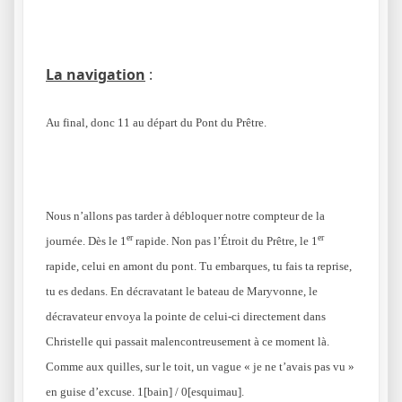
La navigation
:
Au final, donc 11 au départ du Pont du Prêtre.
Nous n’allons pas tarder à débloquer notre compteur de la
er
er
journée. Dès le 1
rapide. Non pas l’Étroit du Prêtre, le 1
rapide, celui en amont du pont. Tu embarques, tu fais ta reprise,
tu es dedans. En décravatant le bateau de Maryvonne, le
décravateur envoya la pointe de celui-ci directement dans
Christelle qui passait malencontreusement à ce moment là.
Comme aux quilles, sur le toit, un vague « je ne t’avais pas vu »
en guise d’excuse. 1[bain] / 0[esquimau].