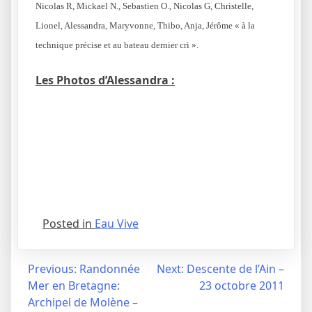
Nicolas R, Mickael N., Sebastien O., Nicolas G, Christelle,
Lionel, Alessandra, Maryvonne, Thibo, Anja, Jérôme « à la
technique précise et au bateau dernier cri ».
Les Photos d’Alessandra :
Posted in
Eau Vive
Navigation
Previous:
Randonnée
Next:
Descente de l’Ain –
Mer en Bretagne:
23 octobre 2011
de
Archipel de Molène –