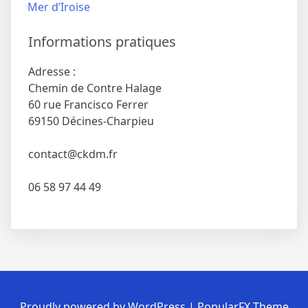
l’article
Mer d’Iroise
Informations pratiques
Adresse :
Chemin de Contre Halage
60 rue Francisco Ferrer
69150 Décines-Charpieu
contact@ckdm.fr
06 58 97 44 49
Proudly powered by WordPress
|
PopularFX Theme