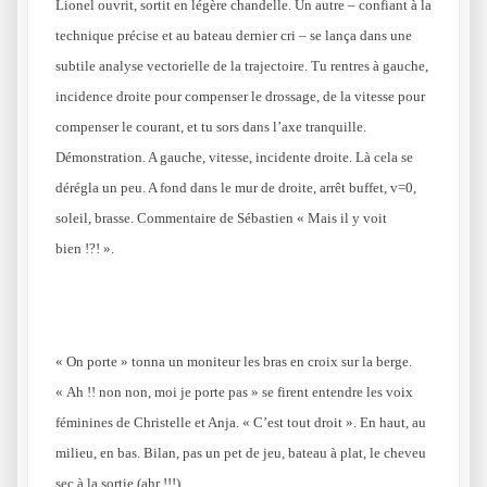
Lionel ouvrit, sortit en légère chandelle. Un autre – confiant à la
technique précise et au bateau dernier cri – se lança dans une
subtile analyse vectorielle de la trajectoire. Tu rentres à gauche,
incidence droite pour compenser le drossage, de la vitesse pour
compenser le courant, et tu sors dans l’axe tranquille.
Démonstration. A gauche, vitesse, incidente droite. Là cela se
dérégla un peu. A fond dans le mur de droite, arrêt buffet, v=0,
soleil, brasse. Commentaire de Sébastien « Mais il y voit
bien !?! ».
« On porte » tonna un moniteur les bras en croix sur la berge.
« Ah !! non non, moi je porte pas » se firent entendre les voix
féminines de Christelle et Anja. « C’est tout droit ». En haut, au
milieu, en bas. Bilan, pas un pet de jeu, bateau à plat, le cheveu
sec à la sortie (ahr !!!).