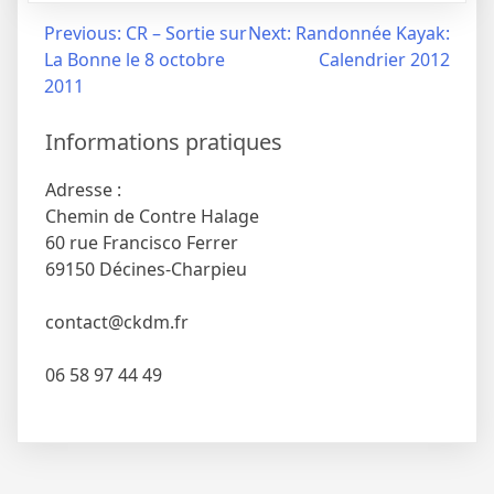
Navigation
Previous:
CR – Sortie sur
Next:
Randonnée Kayak:
La Bonne le 8 octobre
Calendrier 2012
de
2011
l’article
Informations pratiques
Adresse :
Chemin de Contre Halage
60 rue Francisco Ferrer
69150 Décines-Charpieu
contact@ckdm.fr
06 58 97 44 49