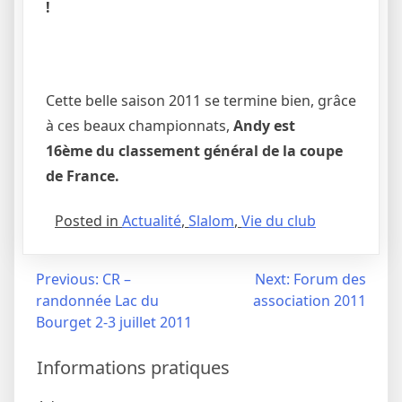
!
Cette belle saison 2011 se termine bien, grâce
à ces beaux championnats,
Andy est
16ème du classement général de la coupe
de France.
Posted in
Actualité
,
Slalom
,
Vie du club
Navigation
Previous:
CR –
Next:
Forum des
randonnée Lac du
association 2011
de
Bourget 2-3 juillet 2011
l’article
Informations pratiques