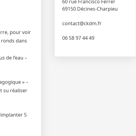
60 rue Francisco Ferrer
69150 Décines-Charpieu
contact@ckdm.fr
rre, pour voir
06 58 97 44 49
s ronds dans
us de l’eau –
dagogique » –
t su réaliser
’implanter 5