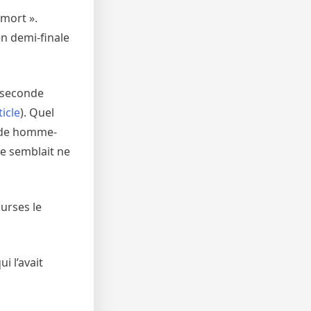
 mort ».
en demi-finale
e seconde
ticle
). Quel
lade homme-
le semblait ne
urses le
i l’avait