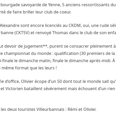
tite bourgade savoyarde de Yenne, 5 anciens ressortissants 
té de faire briller leur club de coeur.
 Alexandre sont encore licenciés au CKDM, oui, une rude sél
leurbanne (CKTSV) et renvoyé Thomas dans le club de son enf
out devoir de jugement**, purent se consacrer pleinement à
ur de championnat du monde : qualification (30 premiers de l
finale le dimanche matin, finale le dimanche après-midi. À
 même format que les leurs !
d’office, Olivier écope d’un 50 dont tout le monde sait qu’il
i et Victorien bataillent sévèrement mais échouent d’un rien 
es deux touristes Villeurbannais : Rémi et Olivier.