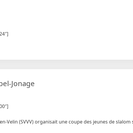
24″]
bel-Jonage
00″]
en-Velin (SVVV) organisait une coupe des jeunes de slalom s