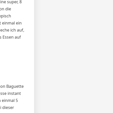
ine super, 8
on die
ypisch
t einmal ein
eche ich auf,
s Essen auf
hon Baguette
sse instant
h einmal 5
i dieser