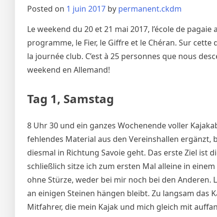
Posted on
1 juin 2017
by
permanent.ckdm
Le weekend du 20 et 21 mai 2017, l’école de pagaie 
programme, le Fier, le Giffre et le Chéran. Sur cett
la journée club. C’est à 25 personnes que nous de
weekend en Allemand!
Tag 1, Samstag
8 Uhr 30 und ein ganzes Wochenende voller Kajakab
fehlendes Material aus den Vereinshallen ergänzt,
diesmal in Richtung Savoie geht. Das erste Ziel ist d
schließlich sitze ich zum ersten Mal alleine in einem
ohne Stürze, weder bei mir noch bei den Anderen. L
an einigen Steinen hängen bleibt. Zu langsam das K
Mitfahrer, die mein Kajak und mich gleich mit auffa