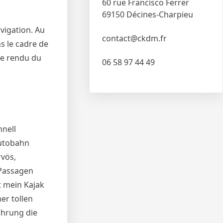
60 rue Francisco Ferrer
69150 Décines-Charpieu
vigation. Au
contact@ckdm.fr
ns le cadre de
re rendu du
06 58 97 44 49
hnell
Autobahn
rvös,
e Passagen
t mein Kajak
er tollen
ahrung die