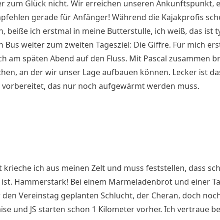
er zum Glück nicht. Wir erreichen unseren Ankunftspunkt, e
empfehlen gerade für Anfänger! Während die Kajakprofis sch
beiße ich erstmal in meine Butterstulle, ich weiß, das ist t
 Bus weiter zum zweiten Tagesziel: Die Giffre. Für mich ers
ch am späten Abend auf den Fluss. Mit Pascal zusammen br
en, an der wir unser Lage aufbauen können. Lecker ist da
is vorbereitet, das nur noch aufgewärmt werden muss.
 krieche ich aus meinen Zelt und muss feststellen, dass sc
ist. Hammerstark! Bei einem Marmeladenbrot und einer Ta
ür den Vereinstag geplanten Schlucht, der Cheran, doch noc
se und JS starten schon 1 Kilometer vorher. Ich vertraue be