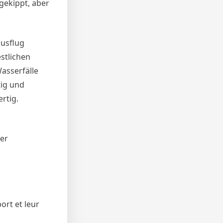
gekippt, aber
ausflug
stlichen
asserfälle
tig und
rtig.
rer
ort et leur