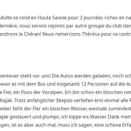
adulte se rend en Haute Savoie pour 2 journées riches en na
e dernière, nous serons rejoints par autre groupe du club da
scendrons le Chéran! Nous remercions Thérésa pour ce cont
enteuer steht vor uns! Die Autos werden geladen, noch sc
 bevor es mit dem Bus und insgesamt 12 Personen auf die 
ie Fier, ein Fluss der Voralpen. Ich bin schon ein bisschen ne
 Kajak. Trotz anfänglicher Skepsis verliefen erst einmal all
eider fehlt der Fier ein bisschen Wasser, weshalb zumindes
ajak gesteuert und plumps, ich kippe ins Wasser. Dank mein
ngen, ist es aber auch mal, muss ich sagen, eine schöne Erf