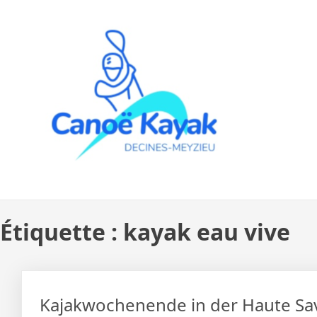
Skip
to
content
Étiquette :
kayak eau vive
Kajakwochenende in der Haute Sav